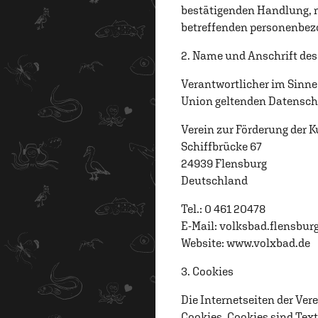
bestätigenden Handlung, mi
betreffenden personenbezo
2. Name und Anschrift des
Verantwortlicher im Sinne
Union geltenden Datensch
Verein zur Förderung der 
Schiffbrücke 67
24939 Flensburg
Deutschland
Tel.: 0 461 20478
E-Mail:
volksbad.flensbur
Website: www.volxbad.de
3. Cookies
Die Internetseiten der Ve
Cookies. Cookies sind Tex