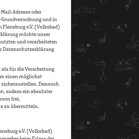
-Mail-Adresse oder
tz-Grundverordnung und in
 Flensburg e.V. (Volksbad)
rklärung möchte unser
nutzten und verarbeiteten
er Datenschutzerklärung
als für die Verarbeitung
um einen möglichst
n sicherzustellen. Dennoch
n, sodass ein absoluter
son frei,
s zu übermitteln.
ensburg e.V. (Volksbad)
ngsgeber beim Erlass der