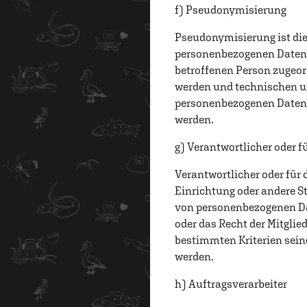
f) Pseudonymisierung
Pseudonymisierung ist die
personenbezogenen Daten 
betroffenen Person zugeor
werden und technischen un
personenbezogenen Daten n
werden.
g) Verantwortlicher oder f
Verantwortlicher oder für 
Einrichtung oder andere St
von personenbezogenen Dat
oder das Recht der Mitgli
bestimmten Kriterien sei
werden.
h) Auftragsverarbeiter