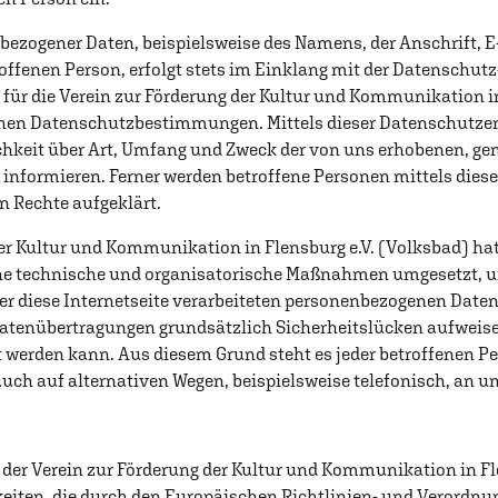
bezogener Daten, beispielsweise des Namens, der Anschrift, E
ffenen Person, erfolgt stets im Einklang mit der Datenschu
ür die Verein zur Förderung der Kultur und Kommunikation in
chen Datenschutzbestimmungen. Mittels dieser Datenschutze
hkeit über Art, Umfang und Zweck der von uns erhobenen, ge
nformieren. Ferner werden betroffene Personen mittels dies
n Rechte aufgeklärt.
er Kultur und Kommunikation in Flensburg e.V. (Volksbad) hat 
che technische und organisatorische Maßnahmen umgesetzt, 
er diese Internetseite verarbeiteten personenbezogenen Date
atenübertragungen grundsätzlich Sicherheitslücken aufweise
 werden kann. Aus diesem Grund steht es jeder betroffenen Per
ch auf alternativen Wegen, beispielsweise telefonisch, an un
der Verein zur Förderung der Kultur und Kommunikation in Fl
keiten, die durch den Europäischen Richtlinien- und Verordnu