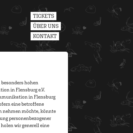
TICKETS
ÜBER UNS
KONTAKT
n besonders hohen
ion in Flensburg e.V.
ommunikation in Flensburg
fern eine betroffene
uch nehmen möchte, könnte
itung personenbezogener
 holen wir generell eine