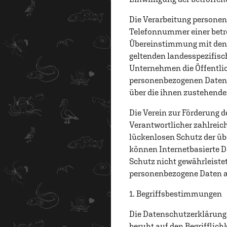
Die Verarbeitung personen
Telefonnummer einer betro
Übereinstimmung mit den f
geltenden landesspezifis
Unternehmen die Öffentlic
personenbezogenen Daten i
über die ihnen zustehende
Die Verein zur Förderung d
Verantwortlicher zahlrei
lückenlosen Schutz der üb
können Internetbasierte D
Schutz nicht gewährleistet
personenbezogene Daten au
1. Begriffsbestimmungen
Die Datenschutzerklärung 
beruht auf den Begrifflich