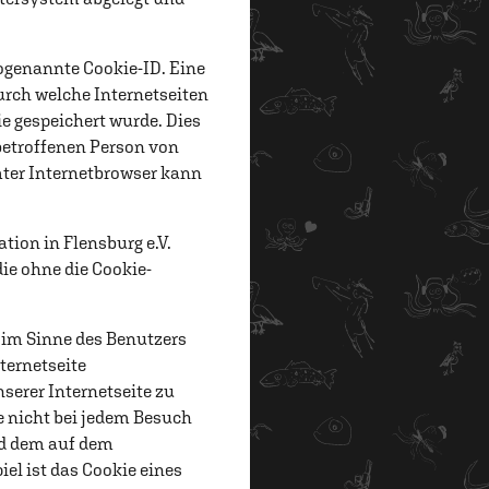
sogenannte Cookie-ID. Eine
durch welche Internetseiten
e gespeichert wurde. Dies
 betroffenen Person von
mter Internetbrowser kann
ion in Flensburg e.V.
die ohne die Cookie-
 im Sinne des Benutzers
ternetseite
serer Internetseite zu
se nicht bei jedem Besuch
und dem auf dem
l ist das Cookie eines