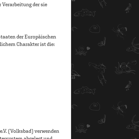
r Verarbeitung der sie
staaten der Europäischen
chem Charakter ist die:
 e.V. (Volksbad) verwenden
utersystem abgelegt und