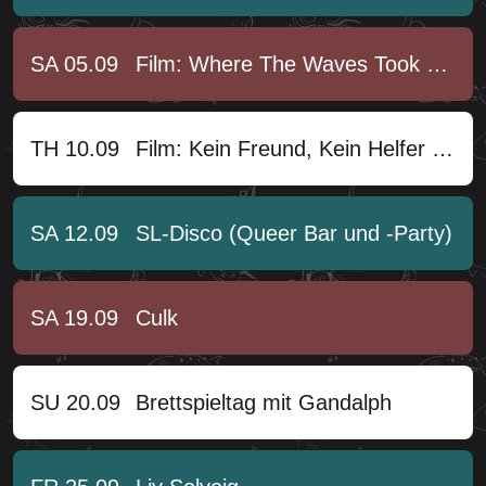
SA 05.09
Film: Where The Waves Took Her
TH 10.09
Film: Kein Freund, Kein Helfer - Lorenz und die Einzelfälle
SA 12.09
SL-Disco (Queer Bar und -Party)
SA 19.09
Culk
SU 20.09
Brettspieltag mit Gandalph
DISCO
|
Friday Night mit Jan & Jan
Einlass 23:00 Uhr
|
Beginn 23:00 Uhr
|
AK 5 €